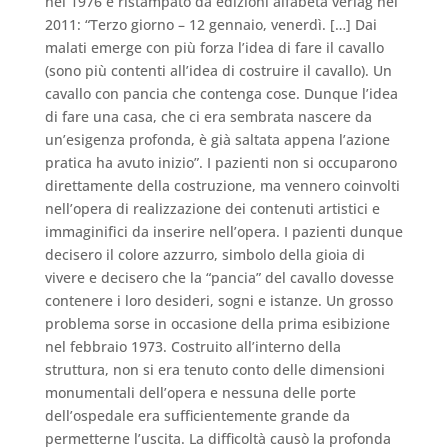
nel 1976 e ristampato da edizioni alfabeta verlag nel
2011: “Terzo giorno – 12 gennaio, venerdì. […] Dai
malati emerge con più forza l’idea di fare il cavallo
(sono più contenti all’idea di costruire il cavallo). Un
cavallo con pancia che contenga cose. Dunque l’idea
di fare una casa, che ci era sembrata nascere da
un’esigenza profonda, è già saltata appena l’azione
pratica ha avuto inizio”.
I pazienti non si occuparono
direttamente della costruzione, ma vennero coinvolti
nell’opera di realizzazione dei contenuti artistici e
immaginifici da inserire nell’opera. I pazienti dunque
decisero il colore azzurro, simbolo della gioia di
vivere e decisero che la “pancia” del cavallo dovesse
contenere i loro desideri, sogni e istanze.
Un grosso
problema sorse in occasione della prima esibizione
nel febbraio 1973. Costruito all’interno della
struttura, non si era tenuto conto delle dimensioni
monumentali dell’opera e nessuna delle porte
dell’ospedale era sufficientemente grande da
permetterne l’uscita. La difficoltà causò la profonda