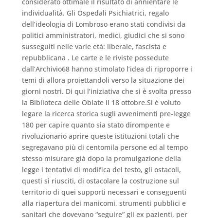
considerato ottimale il risultato di annientare le
individualità. Gli Ospedali Psichiatrici, regalo
dell’ideologia di Lombroso erano stati condivisi da
politici amministratori, medici, giudici che si sono
susseguiti nelle varie età: liberale, fascista e
repubblicana . Le carte e le riviste possedute
dall’Archivio68 hanno stimolato l’idea di riproporre i
temi di allora proiettandoli verso la situazione dei
giorni nostri. Di qui l’iniziativa che si è svolta presso
la Biblioteca delle Oblate il 18 ottobre.Si è voluto
legare la ricerca storica sugli avvenimenti pre-legge
180 per capire quanto sia stato dirompente e
rivoluzionario aprire queste istituzioni totali che
segregavano più di centomila persone ed al tempo
stesso misurare già dopo la promulgazione della
legge i tentativi di modifica del testo, gli ostacoli,
questi sì riusciti, di ostacolare la costruzione sul
territorio di quei supporti necessari e conseguenti
alla riapertura dei manicomi, strumenti pubblici e
sanitari che dovevano “seguire” gli ex pazienti, per